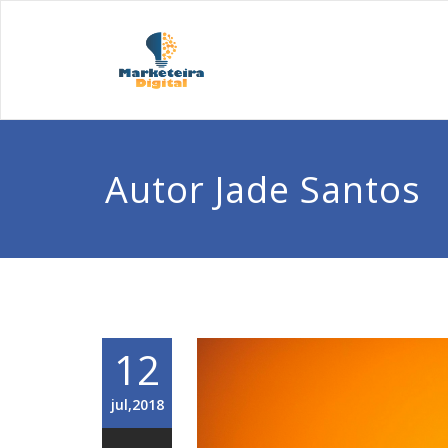
Autor
Jade Santos
12
jul,2018