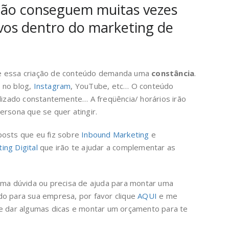
não conseguem muitas vezes
tivos dentro do marketing de
e essa criação de conteúdo demanda uma
constância
.
 no blog,
Instagram
, YouTube, etc… O conteúdo
alizado constantemente… A freqüência/ horários irão
ersona que se quer atingir.
posts que eu fiz sobre
Inbound Marketing
e
ng Digital
que irão te ajudar a complementar as
uma dúvida ou precisa de ajuda para montar uma
do para sua empresa, por favor clique
AQUI
e me
te dar algumas dicas e montar um orçamento para te