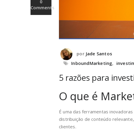
0
Comments
por
Jade Santos
InboundMarketing
,
investi
5 razões para inves
O que é Marke
É uma das ferramentas inovadoras d
distribuição de conteúdo relevante,
clientes.